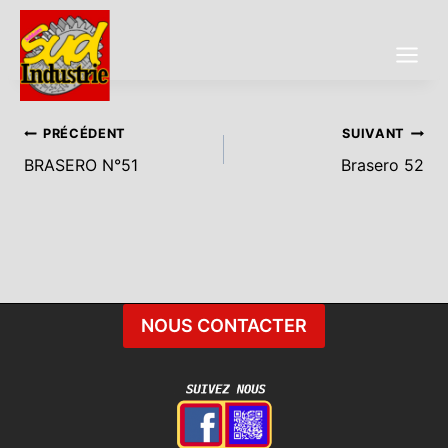
Aller
au
contenu
Navigation
PRÉCÉDENT
SUIVANT
BRASERO N°51
Brasero 52
De
L’article
NOUS CONTACTER