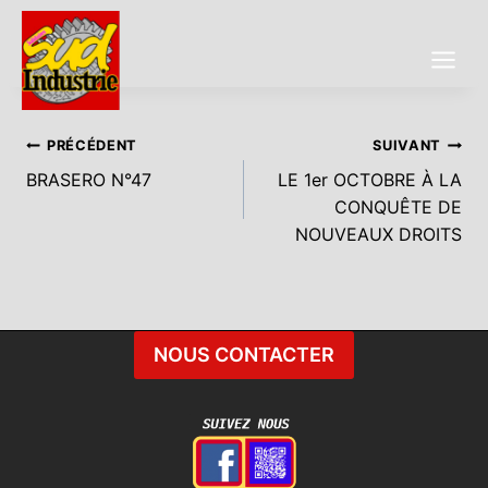
Aller
au
contenu
Navigation
PRÉCÉDENT
SUIVANT
BRASERO N°47
LE 1er OCTOBRE À LA
De
CONQUÊTE DE
L’article
NOUVEAUX DROITS
NOUS CONTACTER