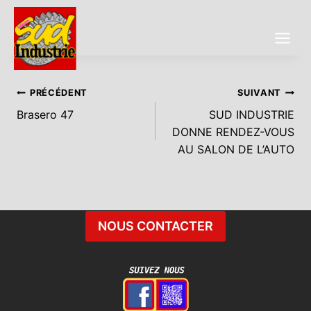
Aller
au
contenu
Navigation
PRÉCÉDENT
SUIVANT
Brasero 47
SUD INDUSTRIE
De
DONNE RENDEZ-VOUS
L’article
AU SALON DE L’AUTO
NOUS CONTACTER