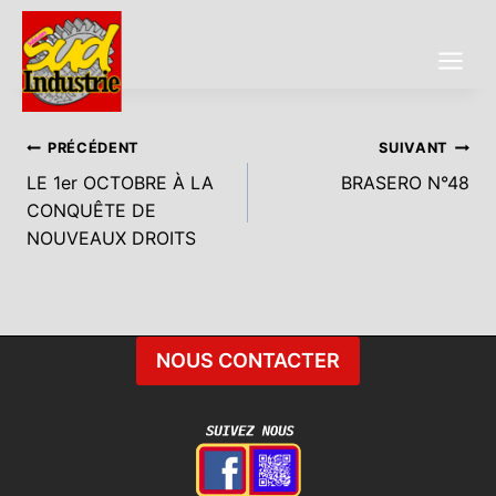
Aller
au
contenu
Navigation
PRÉCÉDENT
SUIVANT
LE 1er OCTOBRE À LA
BRASERO N°48
De
CONQUÊTE DE
L’article
NOUVEAUX DROITS
NOUS CONTACTER