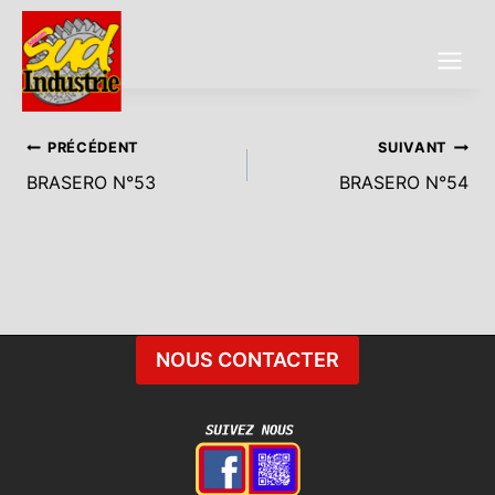
Aller
au
contenu
Navigation
PRÉCÉDENT
SUIVANT
BRASERO N°53
BRASERO N°54
De
L’article
NOUS CONTACTER